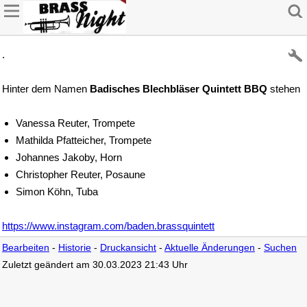
.
Hinter dem Namen
Badisches Blechbläser Quintett BBQ
stehen
Vanessa Reuter, Trompete
Mathilda Pfatteicher, Trompete
Johannes Jakoby, Horn
Christopher Reuter, Posaune
Simon Köhn, Tuba
https://www.instagram.com/baden.brassquintett
Bearbeiten
-
Historie
-
Druckansicht
-
Aktuelle Änderungen
-
Suchen
Zuletzt geändert am 30.03.2023 21:43 Uhr