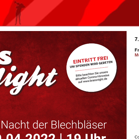
7
Fr
M
Co