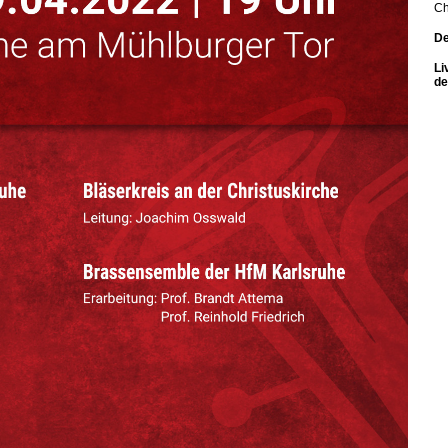
Ch
De
Li
de